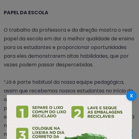
PAPEL DA ESCOLA
O trabalho da professora e da direção mostra o real
papel da escola em dar a melhor qualidade de ensino
para os estudantes e proporcionar oportunidades
para eles demonstrarem altas habilidades, que por
vezes podem passar despercebidas.
“Já é parte habitual da nossa equipe pedagógica,
assim que recebemos nossos estudantes no início do
X
ano, fazermos algumas observações e sondagens
para detectarmos o nível de aprendizagem no qual
se encontram os novos integrantes. Diante do fato, já
nesta primeira sondagem, nos deparamos com a
maneira culta do nosso estudante Djalma Hrysyki