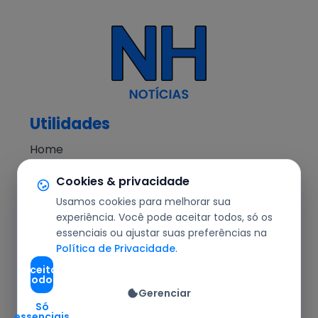
Utilidades
Home
NH Notícias
Cookies & privacidade
Notícias
Usamos cookies para melhorar sua
Editorial
experiência. Você pode aceitar todos, só os
essenciais ou ajustar suas preferências na
Segurança
Política de Privacidade
.
Cotidiano
Aceitar
todos
Política
Gerenciar
Agronegócio
Só
essenciais