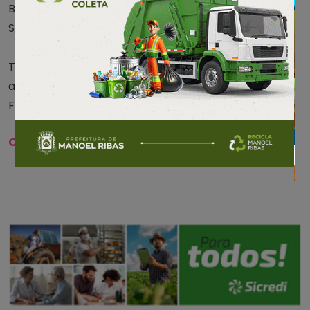
Back”, reiterou a diretora da escola, Sonia
Schnekemberg.
Texto: jornalista Lucas Herdt/NH Notícias, com
assessoria
Foto: reprodução/assessoria
Compartilhe