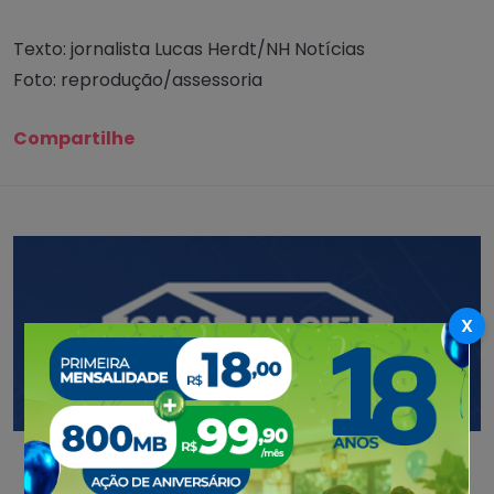
Texto: jornalista Lucas Herdt/NH Notícias
Foto: reprodução/assessoria
Compartilhe
X