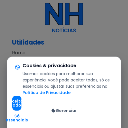
Utilidades
Home
NH Notícias
Cookies & privacidade
Notícias
Usamos cookies para melhorar sua
Editorial
experiência. Você pode aceitar todos, só os
essenciais ou ajustar suas preferências na
Segurança
Política de Privacidade
.
Cotidiano
Aceitar
todos
Política
Gerenciar
Agronegócio
Só
essenciais
Redes Sociais