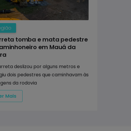
egião
rreta tomba e mata pedestre
caminhoneiro em Mauá da
rra
rreta deslizou por alguns metros e
ngiu dois pedestres que caminhavam às
gens da rodovia
er Mais