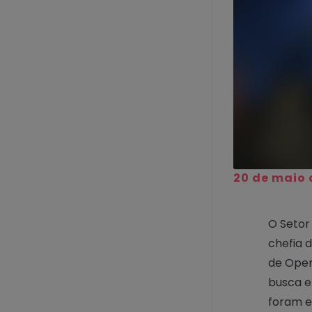
20 de maio 
O Setor
chefia 
de Oper
busca e
foram e