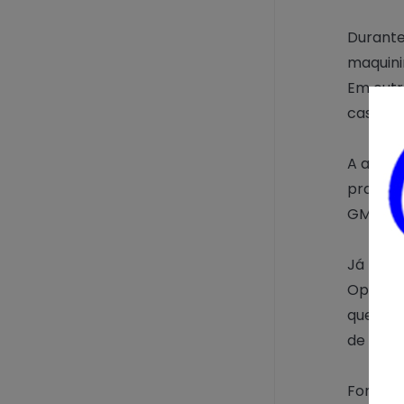
Durante
maquini
Em outr
casa de
A adole
praxe. 
GM dois
Já no pe
Operaci
que trê
de drog
Foram a