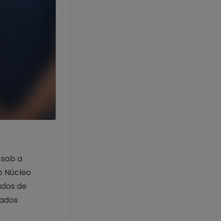
 sob a
o Núcleo
ados de
dados