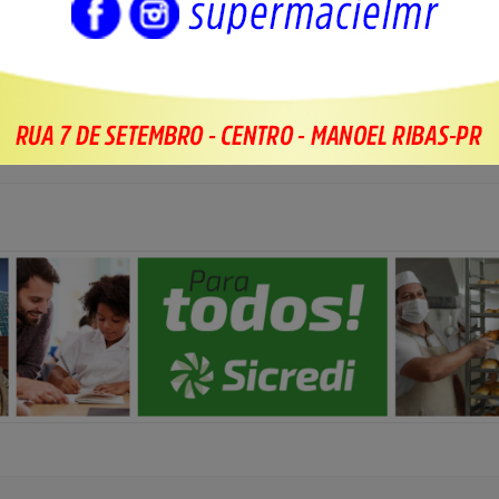
rência bancária via pix, de pagamento da drogas.
 fotos: reprodução/assessoria, com edição NH Notícias