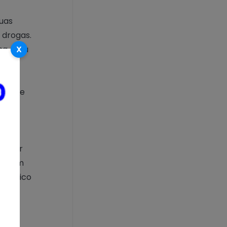
duas
 drogas.
a, e na
X
a.
tos de
ão da
 Setor
ião em
 tráfico