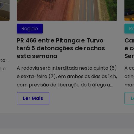
Região
R
s
PR 466 entre Pitanga e Turvo
Ca
terá 5 detonações de rochas
e 
esta semana
Se
xta-
A rodovia será interditada nesta quinta (6)
A ca
e o
e sexta-feira (7), em ambos os dias às 14h,
ati
com previsão de liberação do tráfego a
mar
partir das 17h
Ler Mais
L