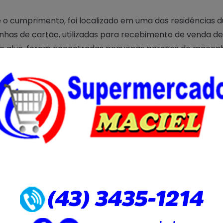
 o cumprimento, foi localizado em uma das residências 
nhas de cartão, utilizadas para recebimento de venda de
o alvo, foram encontradas pequenas porções de maconh
 uma adolescente, foi encontrado um tablete de maconh
scente foi conduzida para Delegacia para os procedimen
Os investigados alvos, não foram localizados, pois uma aç
 dias antes, fez com que deixassem o local.
ríodo da tarde, durante diligências em outro bairro, esse
onal presenciou a venda de drogas em uma praça, ocas
s pessoas foram conduzidas, sendo duas por uso, e um por
as.
preendidos, cocaína, crack, e um comprovante de