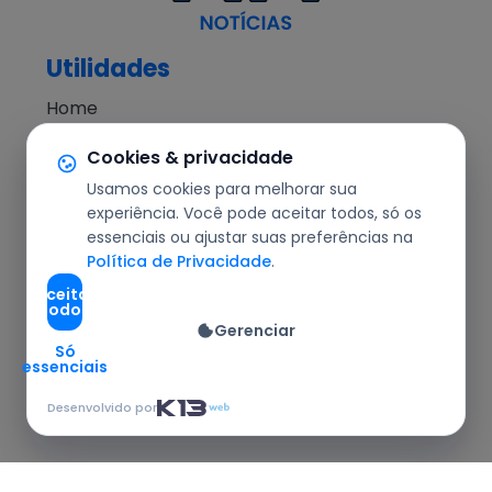
Utilidades
Home
NH Notícias
Cookies & privacidade
Notícias
Usamos cookies para melhorar sua
Editorial
experiência. Você pode aceitar todos, só os
essenciais ou ajustar suas preferências na
Segurança
Política de Privacidade
.
Cotidiano
Aceitar
todos
Política
Gerenciar
Agronegócio
Só
essenciais
Redes Sociais
Desenvolvido por