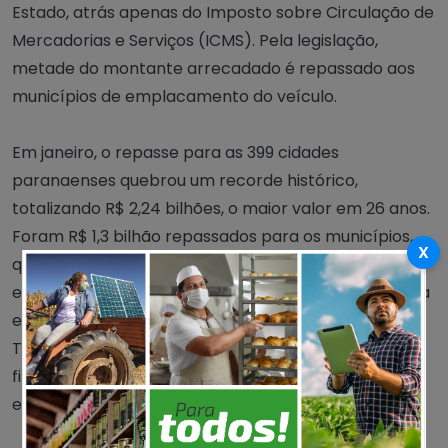
Estado, atrás apenas do Imposto sobre Circulação de
Mercadorias e Serviços (ICMS). Pela legislação,
metade do montante arrecadado é repassado aos
municípios de emplacamento do veículo.
Em janeiro, o repasse para as 399 cidades
paranaenses quebrou um recorde histórico,
totalizando R$ 2,24 bilhões, o maior valor em 26 anos.
Foram R$ 1,3 bilhão repassados para os municípios,
X
que poderão aplicar essa quantia em áreas
essenciais como saúde, educação, segurança pública
e transporte. A outra metade é direcionada ao
Tesouro Estadual, também sendo usada para o
financiamento de obras e custeio de atividades
essenciais.