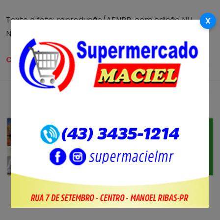
Texto e foto: reprodução/AENPR, com edição NH
X
Notícias
Compartilhe