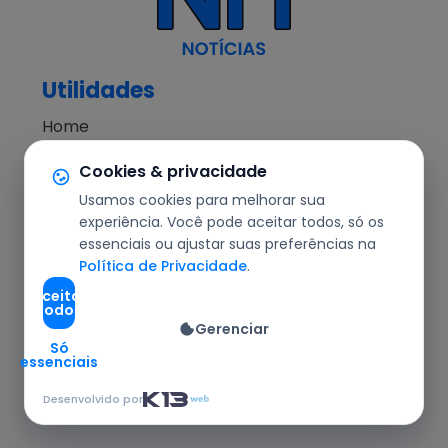
Utilidades
Home
NH Notícias
Cookies & privacidade
Notícias
Usamos cookies para melhorar sua
Editorial
experiência. Você pode aceitar todos, só os
essenciais ou ajustar suas preferências na
Segurança
Política de Privacidade
.
Cotidiano
Aceitar
todos
Política
Gerenciar
Agronegócio
Só
essenciais
Redes Sociais
Desenvolvido por