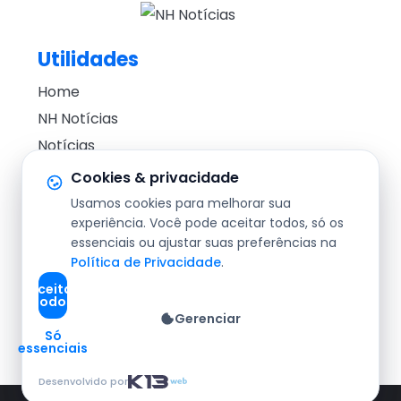
Utilidades
Home
NH Notícias
Notícias
Editorial
Cookies & privacidade
Usamos cookies para melhorar sua
Segurança
experiência. Você pode aceitar todos, só os
Cotidiano
essenciais ou ajustar suas preferências na
Política
Política de Privacidade
.
Agronegócio
Aceitar
todos
Redes Sociais
Gerenciar
Só
essenciais
Desenvolvido por