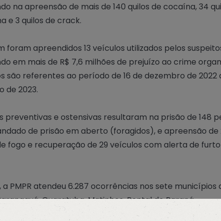
ndo na apreensão de mais de 140 quilos de cocaína, 34 qui
 e 3 quilos de crack.
foram apreendidos 13 veículos utilizados pelos suspeito
ndo em mais de R$ 7,6 milhões de prejuízo ao crime organ
s são referentes ao período de 16 de dezembro de 2022 a
o de 2023.
s preventivas e ostensivas resultaram na prisão de 148 
dado de prisão em aberto (foragidos), e apreensão de
e fogo e recuperação de 29 veículos com alerta de furto
, a PMPR atendeu 6.287 ocorrências nos sete municípios 
: Paranaguá, Guaratuba, Matinhos, Pontal do Paraná,
eçaba, Antonina e Morretes. A principal segue sendo