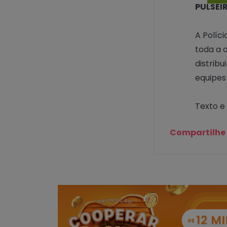
PULSEI
A Políc
toda a 
distribu
equipes 
Texto e
Compartilhe