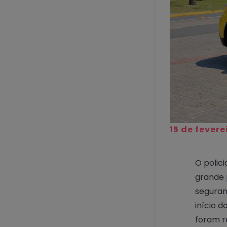
15 de fevere
O polici
grande 
seguran
início 
foram r