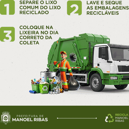
ação do trabalho ou sossego alheio, com 982 atendimen
eríodo.
pes policiais também realizaram abordagem de 28.935 pe
zaram 9.536 veículos e 346 estabelecimentos.
o policiamento reforçado com efetivos durante o Verão
 mas também temos as unidades especializadas aos finai
 no período com maior circulação de veranistas e mora
orma, conseguimos promover mais segurança”, afirma o 
PMPR, capitão Rafael Risoni. “É importante também o auxí
ão que nos ajuda a agir de forma mais rápida em vários c
o, contamos sempre com as denúncias pelos canais da Pol
 para que possamos continuar promovendo uma tempor