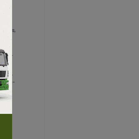
tos
ssoas,
 Maior
s de
dores.
porta-
lio da
asos.
ícia
ada