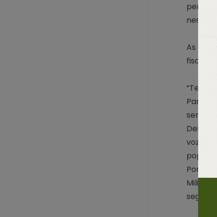
perturb
neste p
As equi
fiscali
“Temos 
Paraná,
semana,
Desta f
voz da 
populaç
Por iss
Militar
segura”.