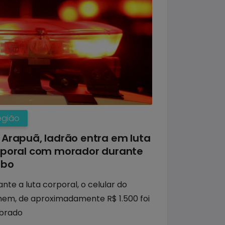
egião
Arapuã, ladrão entra em luta
rporal com morador durante
ubo
nte a luta corporal, o celular do
em, de aproximadamente R$ 1.500 foi
brado