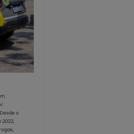
 em
or
 Desde o
e 2022,
rogas,