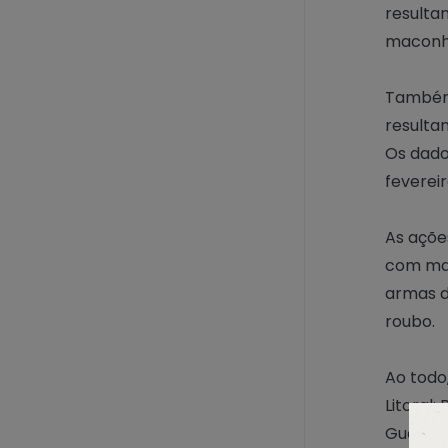
resulta
maconha
Também 
resulta
Os dado
fevereir
As açõe
com man
armas d
roubo.
Ao todo
Litoral
Guaraqu