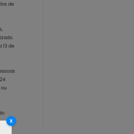
los de
s,
izado.
 13 de
pessoas
 24
 ou
do
X