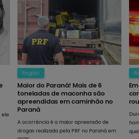
Região
R
e
Maior do Paraná! Mais de 6
Em 
toneladas de maconha são
co
apreendidas em caminhão no
ro
Paraná
Dura
 ele
A ocorrência é a maior apreensão de
hom
drogas realizada pela PRF no Paraná em
que